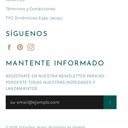
Términos y Condiciones
TYC Dinámicas Expo Jacqui
SÍGUENOS
Facebook
Pinterest
Instagram
MANTENTE INFORMADO
REGÍSTRATE EN NUESTRA NEWSLETTER PARA NO
PERDERTE TODAS NUESTRAS NOVEDADES Y
LANZAMIENTOS
SUSCRI
© 2026,
Estuches Jacqui
.
Tecnología de Shopify