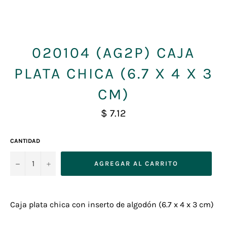
020104 (AG2P) CAJA
PLATA CHICA (6.7 X 4 X 3
CM)
Precio
$ 7.12
habitual
CANTIDAD
−
+
AGREGAR AL CARRITO
Caja plata chica con inserto de algodón (6.7 x 4 x 3 cm)