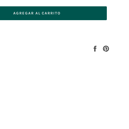
AGREGAR AL CARRITO
Compartir
Pinear
en
en
Facebook
Pinterest