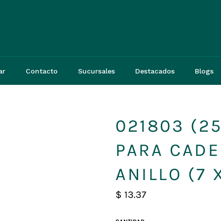
3
ar
Contacto
Sucursales
Destacados
Blogs
021803 (25
PARA CADE
ANILLO (7 
Precio
$ 13.37
habitual