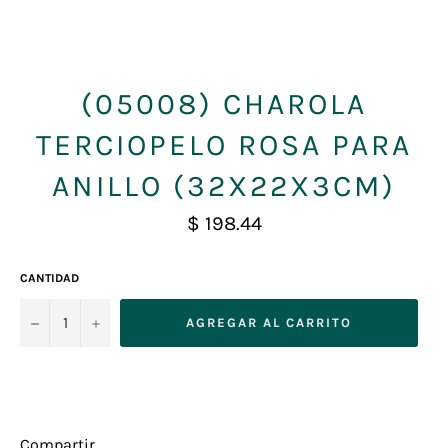
(05008) CHAROLA
TERCIOPELO ROSA PARA
ANILLO (32X22X3CM)
Precio
$ 198.44
habitual
CANTIDAD
−
+
AGREGAR AL CARRITO
Compartir