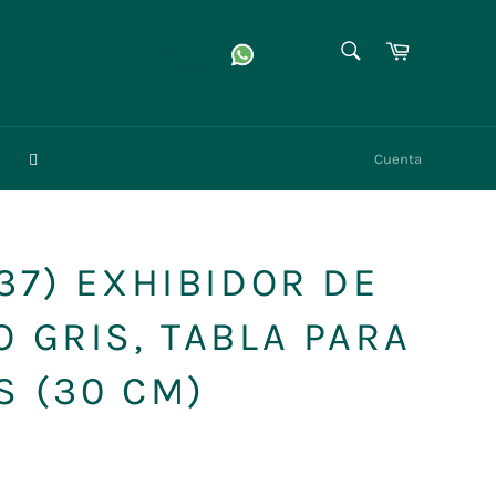
BUSCAR
Facebook
Carrito
3 3345 6867
Atención
whatsapp
Instagram
Buscar
Cuenta
137) EXHIBIDOR DE
O GRIS, TABLA PARA
S (30 CM)