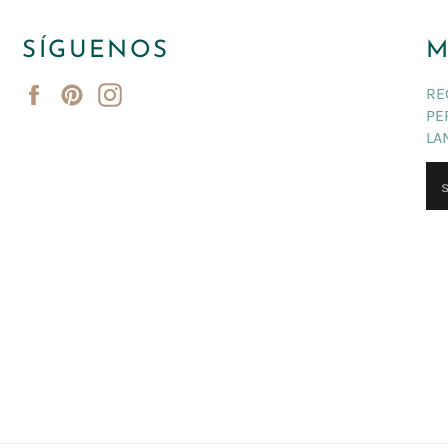
SÍGUENOS
M
Facebook
Pinterest
Instagram
RE
PE
LA