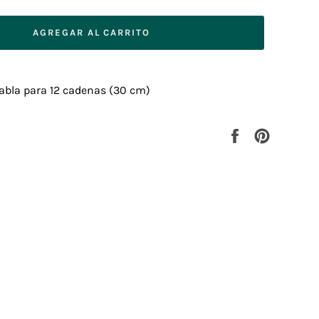
AGREGAR AL CARRITO
 tabla para 12 cadenas (30 cm)
Compartir
Pinear
en
en
Facebook
Pinterest