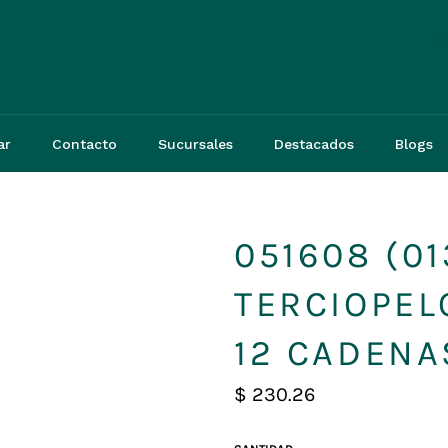
3
ar
Contacto
Sucursales
Destacados
Blogs
051608 (0
TERCIOPEL
12 CADENA
Precio
$ 230.26
habitual