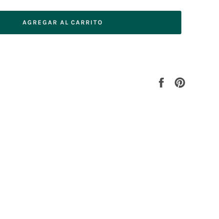
AGREGAR AL CARRITO
Compartir
Pinear
en
en
Facebook
Pinterest