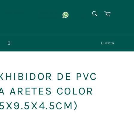
BUSCAR
Facebook
Carrito
3 3345 6867
Atención
whatsapp
Instagram
Buscar
Cuenta
EXHIBIDOR DE PVC
A ARETES COLOR
.5X9.5X4.5CM)