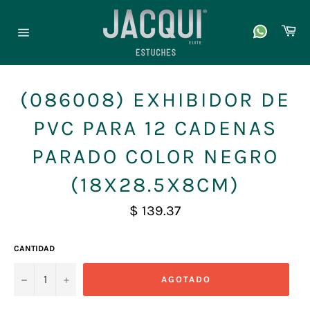
Ir
directamente
Ca
al
Navegación
contenido
(086008) EXHIBIDOR DE
PVC PARA 12 CADENAS
PARADO COLOR NEGRO
(18X28.5X8CM)
Precio
$ 139.37
habitual
CANTIDAD
−
+
AGOTADO