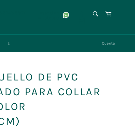
BUSCAR
Facebook
Carrito
3 3345 6867
Atención
whatsapp
Instagram
Buscar
Cuenta
CUELLO DE PVC
ADO PARA COLLAR
OLOR
6CM)