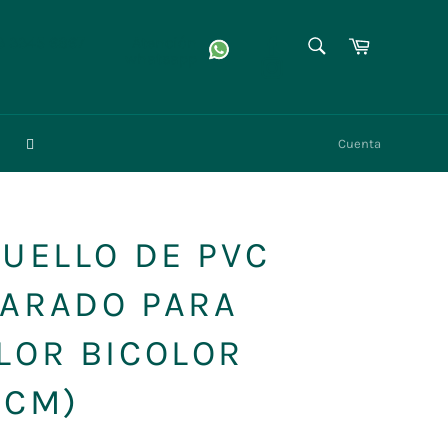
BUSCAR
Facebook
Carrito
3 3345 6867
Atención
whatsapp
Instagram
Buscar
Cuenta
CUELLO DE PVC
PARADO PARA
LOR BICOLOR
3CM)