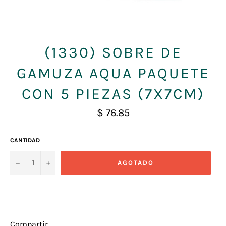
(1330) SOBRE DE
GAMUZA AQUA PAQUETE
CON 5 PIEZAS (7X7CM)
Precio
$ 76.85
habitual
CANTIDAD
−
+
AGOTADO
Compartir