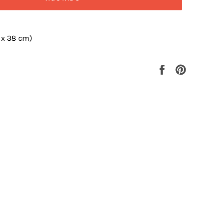
1 x 38 cm)
Compartir
Pinear
en
en
Facebook
Pinterest