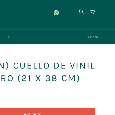
BUSCAR
Facebook
Carrito
3 3345 6867
Atención
whatsapp
Instagram
Buscar
Cuenta
N) CUELLO DE VINIL
RO (21 X 38 CM)
AGOTADO