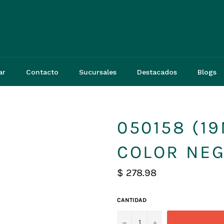
3
ar
Contacto
Sucursales
Destacados
Blogs
050158 (19
COLOR NEG
Precio
$ 278.98
habitual
CANTIDAD
−
+