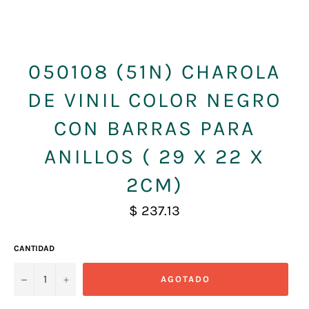
050108 (51N) CHAROLA
DE VINIL COLOR NEGRO
CON BARRAS PARA
ANILLOS ( 29 X 22 X
2CM)
Precio
$ 237.13
habitual
CANTIDAD
−
+
AGOTADO