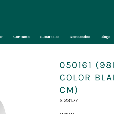
3
ar
Contacto
Sucursales
Destacados
Blogs
050161 (98
COLOR BLAN
CM)
Precio
$ 231.77
habitual