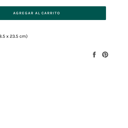
AGREGAR AL CARRITO
18.5 x 23.5 cm)
Compartir
Pinear
en
en
Facebook
Pinterest