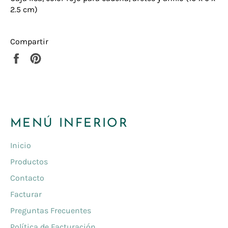
2.5 cm)
Compartir
Compartir
Pinear
en
en
Facebook
Pinterest
MENÚ INFERIOR
Inicio
Productos
Contacto
Facturar
Preguntas Frecuentes
Política de Facturación