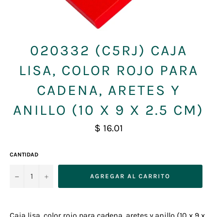
020332 (C5RJ) CAJA
LISA, COLOR ROJO PARA
CADENA, ARETES Y
ANILLO (10 X 9 X 2.5 CM)
Precio
$ 16.01
habitual
CANTIDAD
−
+
AGREGAR AL CARRITO
Caja lisa, color rojo para cadena, aretes y anillo (10 x 9 x